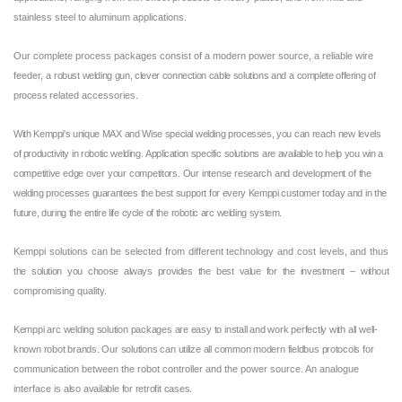
stainless steel to aluminum applications.
Our complete process packages consist of a modern power source, a reliable wire
feeder, a
robust
welding
gun,
clever
connection
cable
solutions
and
a
complete
offering
of
process
related accessories.
With
Kemppi's
unique
MAX
and
Wise
special
welding
processes,
you
can
reach
new
levels
of productivity
in
robotic
welding.
Application
specific
solutions
are
available
to
help
you
win
a
competitive
edge
over
your
competitors.
Our
intense
research
and
development
of
the
welding
processes
guarantees
the
best
support
for
every
Kemppi
customer
today
and
in
the
future,
during
the
entire
life
cycle
of
the
robotic
arc
welding
system.
Kemppi solutions can be selected from different technology and cost levels, and thus
the
solution
you
choose
always
provides
the
best
value
for
the
investment
–
without
compromising quality.
Kemppi
arc
welding
solution
packages
are
easy
to
install
and
work
perfectly
with
all
well-
known
robot
brands.
Our
solutions
can
utilize
all
common
modern
fieldbus
protocols
for
communication between the robot controller and the power source. An analogue
interface is
also
available
for
retrofit
cases.