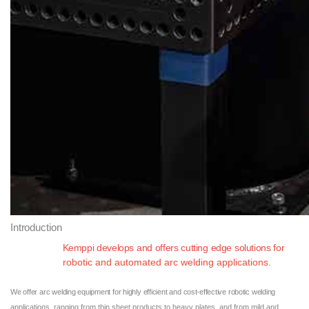
Introduction
Kemppi
develops
and
offers
cutting
edge
solutions
for
robotic and automated arc welding applications.
We
offer
arc
welding
equipment
for
highly
efficient
and
cost-effective
robotic
welding
applications, ranging from thin sheet products to heavy plates, and from mild and