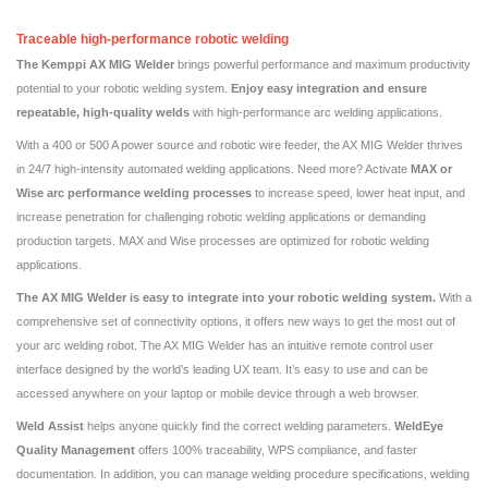
Traceable high-​​performance robotic welding
The Kemppi AX MIG Welder
brings powerful performance and maximum productivity
potential to your robotic welding system.
Enjoy easy integration and ensure
repeatable, high-quality welds
with high-performance arc welding applications.
With a 400 or 500 A power source and robotic wire feeder, the AX MIG Welder thrives
in 24/7 high-intensity automated welding applications. Need more? Activate
MAX or
Wise
arc performance welding processes
to increase speed, lower heat input, and
increase penetration for challenging robotic welding applications or demanding
production targets. MAX and Wise processes are optimized for robotic welding
applications.
The AX MIG Welder is easy to integrate into your robotic welding system.
With a
comprehensive set of connectivity options, it offers new ways to get the most out of
your arc welding robot. The AX MIG Welder has an intuitive remote control user
interface designed by the world’s leading UX team. It’s easy to use and can be
accessed anywhere on your laptop or mobile device through a web browser.
Weld Assist
helps anyone quickly find the correct welding parameters.
WeldEye
Quality Management
offers 100% traceability, WPS compliance, and faster
documentation. In addition, you can manage welding procedure specifications, welding