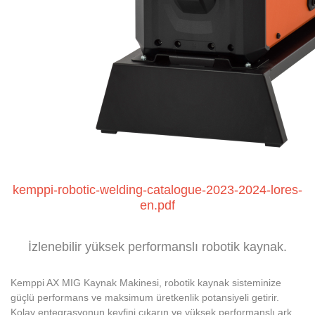
kemppi-robotic-welding-catalogue-2023-2024-lores-
en.pdf
İzlenebilir yüksek performanslı robotik kaynak.
Kemppi AX MIG Kaynak Makinesi, robotik kaynak sisteminize
güçlü performans ve maksimum üretkenlik potansiyeli getirir.
Kolay entegrasyonun keyfini çıkarın ve yüksek performanslı ark