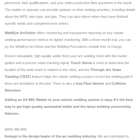
personnel, their qualifications, and your entire production fleet anywhere in the world.
The welder or operator can provide updates on their welding activities, including details
about the WPS, wire type, and gas. They can also inform when they have finished
specific welds and completed work orders.
WeldEye ArcVision
offers monitoring and transparent reporting on key robotic
welding performance metrics for lighter monitoring. With a three-month trial, you can
try the WeldEye ArcVision and the Welding Procedures module free of charge.
Ensure repeatable, high-quality welds from your arc welding robot with fine-tuned
ignition and a precise seam tracking signal.
Touch Sense
is used to determine the
location of the weld seam in relation to the robot, and the
Through Arc Seam
Tracking (TAST)
feature helps the robotic welding system correct the welding path if
there are deviations in the joint. There is also a
Gas Flow Sensor
and
Collision
Detection
.
Adding an AX MIG Welder to your robotic welding system is easy. It’s the best
way to get high-quality automated welds and the latest welding connectivity
features.
WHO WE ARE
Kemppi is the design leader of the arc welding industry.
We are committed to