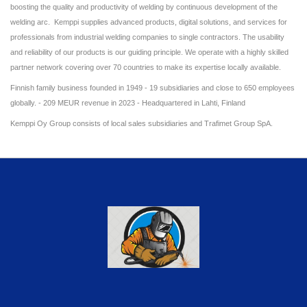
boosting the quality and productivity of welding by continuous development of the
welding arc. Kemppi supplies advanced products, digital solutions, and services for
professionals from industrial welding companies to single contractors. The usability
and reliability of our products is our guiding principle. We operate with a highly skilled
partner network covering over 70 countries to make its expertise locally available.
Finnish family business founded in 1949 - 19 subsidiaries and close to 650 employees
globally. - 209 MEUR revenue in 2023 - Headquartered in Lahti, Finland
Kemppi Oy Group consists of local sales subsidiaries and
Trafimet Group SpA
.