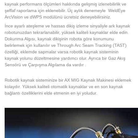
kaynak performans ölçümleri hakkında gelişmiş izlenebilirlik ve
şeffaf raporlama için eklenebilir. Üç aylık denemeyle WeldEye
ArcVision ve dWPS modülünü ücretsiz deneyebilirsiniz.
İnce ayarlı ateşleme ve hassas dikiş izleme sinyaliyle ark kaynak
robotunuzdan tekrarlanabilir, yüksek kaliteli kaynaklar elde edin.
Dokunma Algısı, kaynak dikişinin robota göre konumunu
belirlemek için kullanılır ve Through Arc Seam Tracking (TAST)
özelliği, eklemde sapmalar varsa robotik kaynak sisteminin
kaynak yolunu düzeltmesine yardımcı olur. Ayrıca bir Gaz Akış
Sensörü ve Çarpışma Algılama da vardır .
Robotik kaynak sisteminize bir AX MIG Kaynak Makinesi eklemek
kolaydır. Yüksek kaliteli otomatik kaynaklar ve en son kaynak
bağlantı özelliklerini elde etmenin en iyi yoludur.