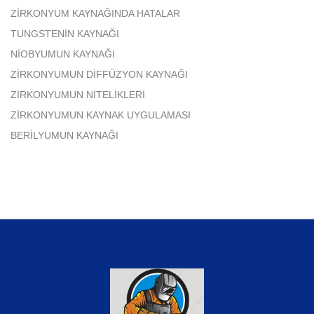
ZİRKONYUM KAYNAĞINDA HATALAR
TUNGSTENİN KAYNAĞI
NİOBYUMUN KAYNAĞI
ZİRKONYUMUN DİFFÜZYON KAYNAĞI
ZİRKONYUMUN NİTELİKLERİ
ZİRKONYUMUN KAYNAK UYGULAMASI
BERİLYUMUN KAYNAĞI